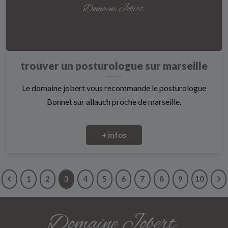
trouver un posturologue sur marseille
Le domaine jobert vous recommande le posturologue
Bonnet sur allauch proche de marseille.
+ infos
1
2
3
4
5
6
7
8
9
10