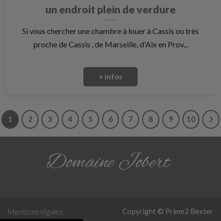
un endroit plein de verdure
Si vous chercher une chambre à louer à Cassis ou très
proche de Cassis , de Marseille, d'Aix en Prov...
+ infos
1
2
3
4
5
6
7
8
9
10
Copyright © Prime2
Bexter
Mentions légales