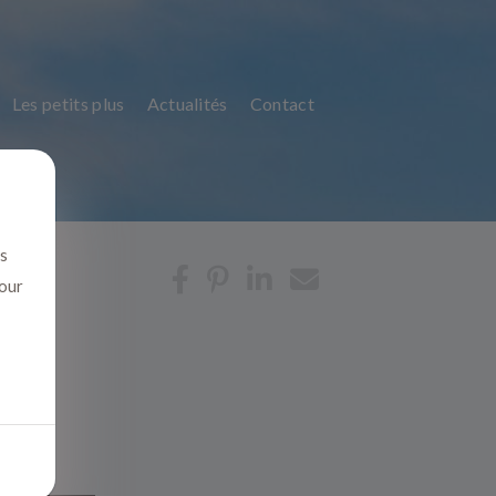
Les petits plus
Actualités
Contact
us
pour
lle