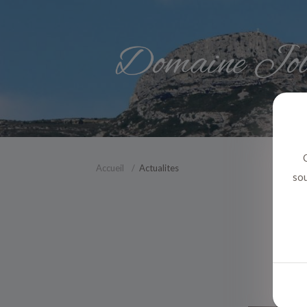
C
Accueil
Actualites
sou
tr