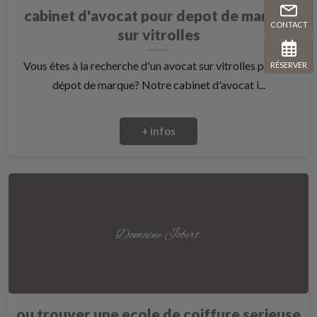
cabinet d'avocat pour depot de marque
CONTACT
sur vitrolles
Vous êtes à la recherche d'un avocat sur vitrolles pour un
RÉSERVER
dépot de marque? Notre cabinet d'avocat i...
+ infos
ou trouver une ecole de coiffure serieuse