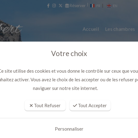
Réserver
|
FR
EN
Accueil
Les chambres
Votre choix
e site utilise des cookies et vous donne le contrôle sur ceux que vo
haitez activer. Vous avez le choix de les accepter ou de les refuser 
naviguer sur notre site internet.
Tout Refuser
Tout Accepter
vec Bain à remous privatif et pi
de l'eau
Personnaliser