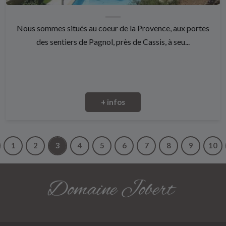
Nous sommes situés au coeur de la Provence, aux portes
des sentiers de Pagnol, près de Cassis, à seu...
+ infos
1
2
3
4
5
6
7
8
9
10