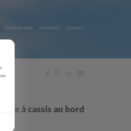
Les petits plus
Actualités
Contact
us
pour
scine à cassis au bord