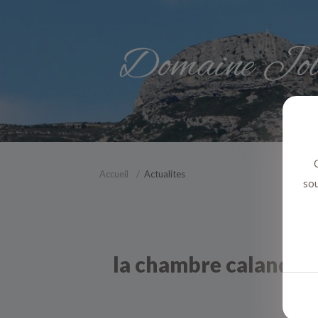
C
Accueil
Actualites
sou
la chambre calanque a