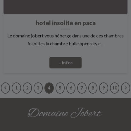
hotel insolite en paca
Le domaine jobert vous héberge dans une de ces chambres
insolites la chambre bulle open sky e...
+ infos
1
2
3
4
5
6
7
8
9
10