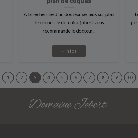
plan de cuques
e
A la recherche d'un docteur serieux sur plan
L
de cuques, le domaine jobert vous
pos
recommande le docteur...
+ infos
1
2
3
4
5
6
7
8
9
10