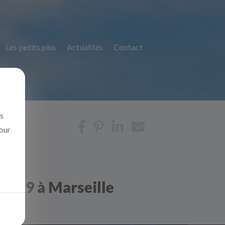
Les petits plus
Actualités
Contact
us
pour
id19 à Marseille