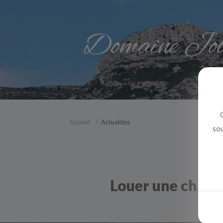
C
Accueil
Actualites
sou
Louer une chamb