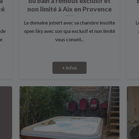
 à
ou bain à remous exclusif et
té
non limité à Aix en Provence
Le domaine jobert avec sa chambre insolite
L
 de
open Sky avec son spa exclusif et non limité
Le
vous conseil...
+ infos