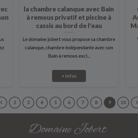
vec
la chambre calanque avec Bain
non
à remous privatif et piscine à
A
cassis au bord de l'eau
Ma
us
Le domaine jobert vous propose sa chambre
hez
calanque, chambre indépendante avec son
Bain à remous excl...
+ infos
2
3
4
5
6
7
8
9
10