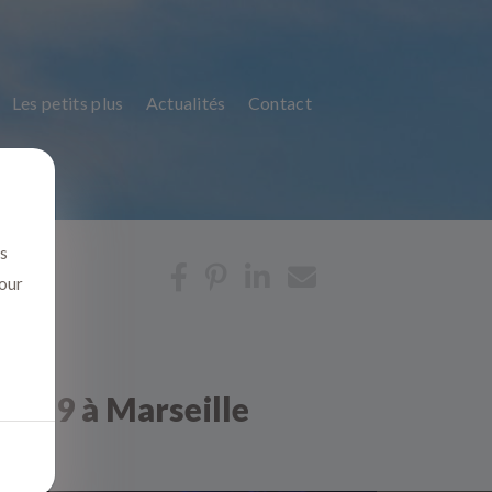
Les petits plus
Actualités
Contact
us
pour
id19 à Marseille