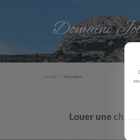
C
Accueil
Actualites
sou
Louer une chamb