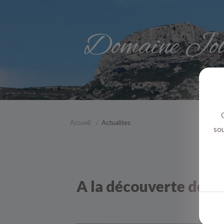
C
Accueil
Actualites
sou
A la découverte de C