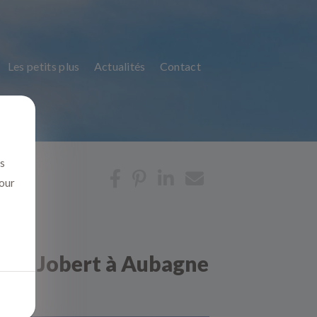
Les petits plus
Actualités
Contact
us
pour
aine Jobert à Aubagne