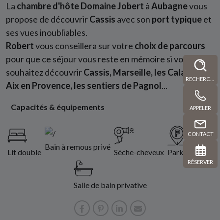
La
chambre d'hôte Domaine Jobert
à
Aubagne
vous
propose de découvrir
Cassis
avec son
port typique
et
ses vues inoubliables.
Robert
vous conseillera sur votre
choix de parcours
pour que ce séjour vous reste en mémoire si vous
souhaitez découvrir
Cassis, Marseille, les Calanques,
RECHERCHE
Aix en Provence, les sentiers de Pagnol
...
Capacités & équipements
APPELER
CONTACT
Bain à remous privé
Lit double
Sèche-cheveux
Parking privé
RÉSERVER
Salle de bain privative