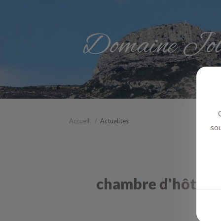
C
Accueil
Actualites
sou
chambre d'hôte cal