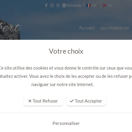
Réserver
|
FR
EN
Accueil
Les chambres
Votre choix
e site utilise des cookies et vous donne le contrôle sur ceux que vo
haitez activer. Vous avez le choix de les accepter ou de les refuser 
naviguer sur notre site internet.
Tout Refuser
Tout Accepter
anque avec la piscine et le Bain 
aubagne prés de cassis
Personnaliser