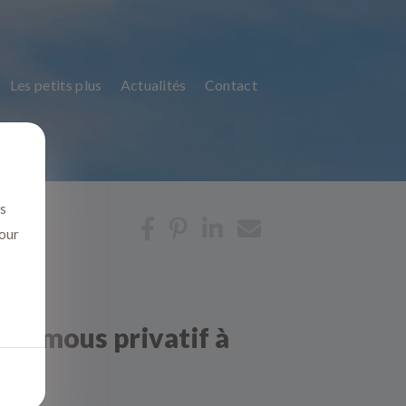
Les petits plus
Actualités
Contact
us
pour
à remous privatif à