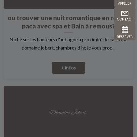
APPELER
ou trouver une nuit romantique en region
CONTACT
paca avec spa et Bain à remous?
RÉSERVER
Niché sur les hauteurs d'aubagne a proximité de cassis, le
domaine jobert, chambres d'hote vous prop...
+ infos