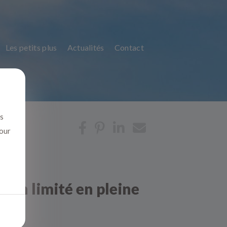
Les petits plus
Actualités
Contact
us
pour
 non limité en pleine