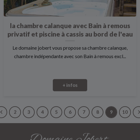
la chambre calanque avec Bain à remous
privatif et piscine à cassis au bord de l'eau
Le domaine jobert vous propose sa chambre calanque,
chambre indépendante avec son Bain à remous excl...
+ infos
2
3
4
5
6
7
8
9
10