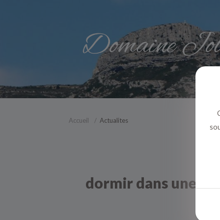
C
Accueil
Actualites
sou
dormir dans une bull