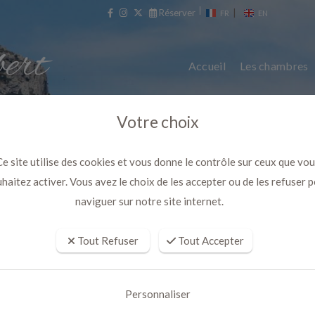
Réserver
|
FR
EN
Accueil
Les chambres
Votre choix
e site utilise des cookies et vous donne le contrôle sur ceux que vo
haitez activer. Vous avez le choix de les accepter ou de les refuser 
naviguer sur notre site internet.
Tout Refuser
Tout Accepter
e avec Bain à remous exclusif et
nature en Provence
Personnaliser