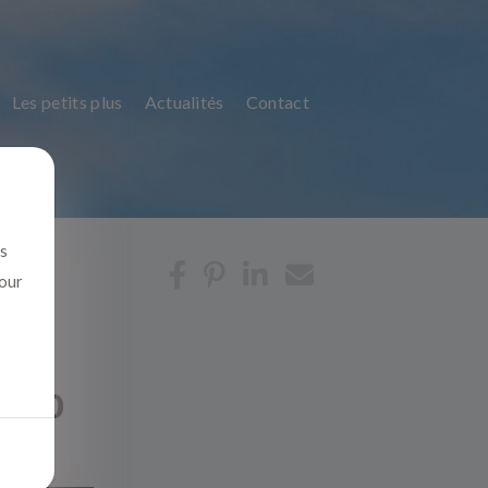
Les petits plus
Actualités
Contact
us
pour
13010