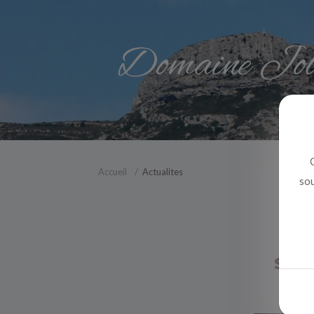
C
Accueil
Actualites
sou
soin