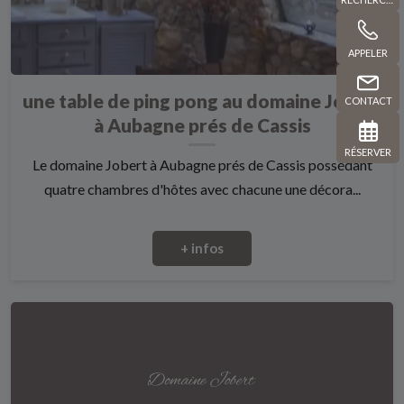
APPELER
une table de ping pong au domaine Jobert
CONTACT
à Aubagne prés de Cassis
RÉSERVER
Le domaine Jobert à Aubagne prés de Cassis possédant
quatre chambres d'hôtes avec chacune une décora...
+ infos