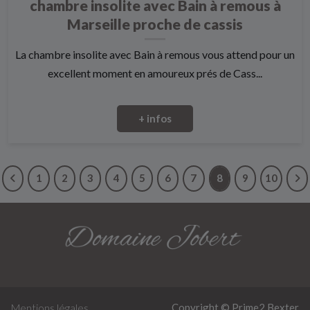
chambre insolite avec Bain à remous à
Marseille proche de cassis
La chambre insolite avec Bain à remous vous attend pour un
excellent moment en amoureux prés de Cass...
+ infos
1
2
3
4
5
6
7
8
9
10
Copyright © Prime2
Bexter
Mentions légales