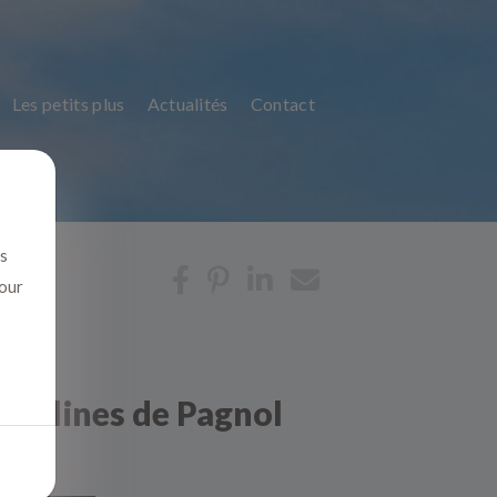
Les petits plus
Actualités
Contact
us
pour
 collines de Pagnol