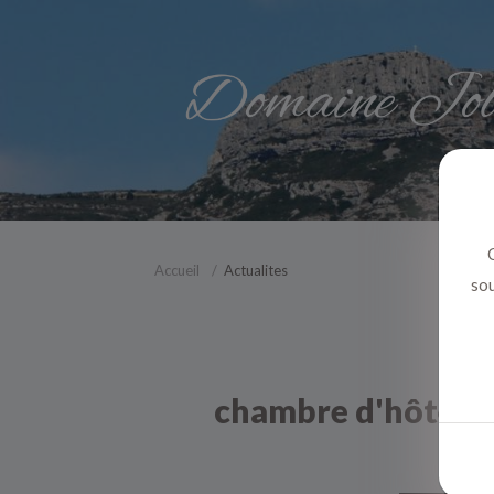
C
Accueil
Actualites
sou
chambre d'hôtes pr