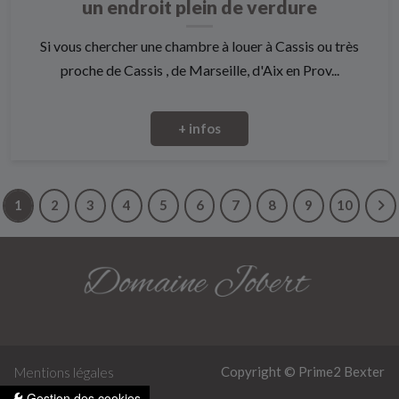
un endroit plein de verdure
Si vous chercher une chambre à louer à Cassis ou très
proche de Cassis , de Marseille, d'Aix en Prov...
+ infos
1
2
3
4
5
6
7
8
9
10
Copyright © Prime2
Bexter
Mentions légales
Gestion des cookies