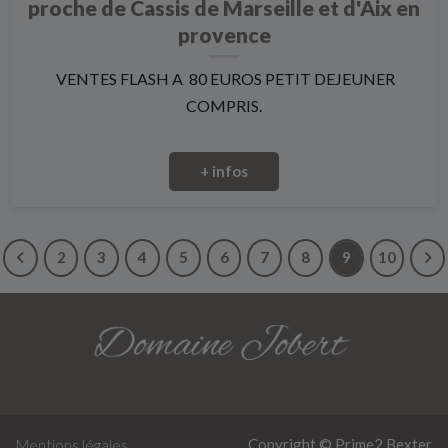
proche de Cassis de Marseille et d'Aix en
provence
VENTES FLASH A 80 EUROS PETIT DEJEUNER
COMPRIS.
+ infos
2
3
4
5
6
7
8
9
10
Copyright © Prime2
Bexter
Mentions légales