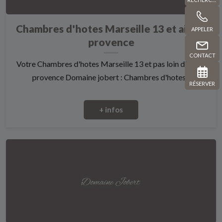
Chambres d'hotes Marseille 13 et aix en
APPELER
provence
CONTACT
Votre Chambres d'hotes Marseille 13 et pas loin d'aix en
provence Domaine jobert : Chambres d'hotes...
RÉSERVER
+ infos