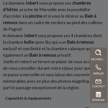
Le domaine
Jobert
vous propose ses
chambres
d'hôtes
proche de Marseille avec la possibilité
d'accéder à la
piscine
et si vous le désirer au
Bain à
remous
dans un cadre de verdure au pied des collines
de Pagnol.
le domaine
Jobert
vous propose ses 4 chambres dont
la chambre
bulle
open Sky qui a un
Bain à remous
exclusif et non limité et la chambre calanque qui a
également un
Bain à remous
privatif.
RECHERCHE
Joelle et robert se feront un plaisir de vous accueillir et
de vous conseiller durant votre séjour pour que celui çi
se passe à merveille et vous laisse des souvenirs
APPELER
mémorables avec en plus des photos magnifiques de
CONTACT
part le paysage exceptionnel de la région .
Capacités & équipements
RÉSERVER