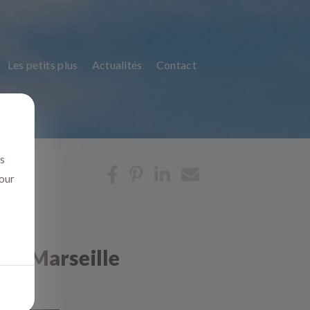
Les petits plus
Actualités
Contact
us
pour
f à Marseille