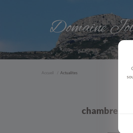
C
Accueil
Actualites
sou
chambre cala