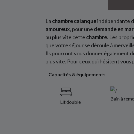
La
chambre calanque
indépendante du
amoureux
, pour une
demande en mar
au plus vite cette
chambre.
Les proprié
que votre séjour se déroule à merveill
Ils pourront vous donner également de b
plus vite. Pour ceux qui hésitent vous p
Capacités & équipements
Bain à remo
Lit double