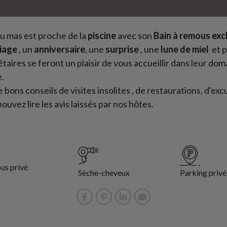
 mas est proche de la
piscine
avec son
Bain à remous excl
iage
, un
anniversaire
, une
surprise
, une
lune de miel
et p
taires se feront un plaisir de vous accueillir dans leur do
e.
ons conseils de visites insolites , de restaurations, d'excu
ouvez lire les avis laissés par nos hôtes.
us privé
Sèche-cheveux
Parking privé