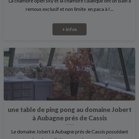
La chambre open Sky et la chambre calanque ont un Bain à
remous exclusif et non limite en paca à l ...
+ infos
une table de ping pong au domaine Jobert
à Aubagne prés de Cassis
Le domaine Jobert à Aubagne prés de Cassis possédant