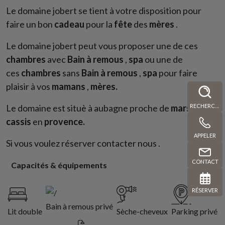
Le domaine jobert se tient à votre disposition pour
faire un bon
cadeau
pour la
fête
des
mères
.
Le domaine jobert peut vous proposer une de ces
chambres
avec
Bain à remous
,
spa
ou une de
ces
chambres
sans
Bain à remous
,
spa
pour faire
plaisir à vos
mamans
,
mères.
RECHERCHE
Le domaine est situè à aubagne proche de
marseille,
cassis
en
provence.
APPELER
Si vous voulez réserver contacter nous .
CONTACT
Capacités & équipements
RÉSERVER
Bain à remous privé
Lit double
Sèche-cheveux
Parking privé