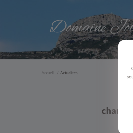
C
Accueil
Actualites
sou
chambre