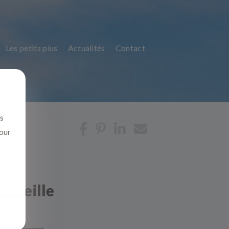
Les petits plus
Actualités
Contact
us
pour
arseille