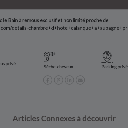
le Bain à remous exclusif et non limité proche de
t.com/details-chambre+d+hote+calanque+a+aubagne+pr
us privé
Sèche-cheveux
Parking privé
Articles Connexes à découvrir