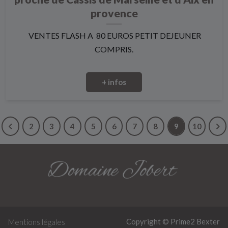
provence
VENTES FLASH A 80 EUROS PETIT DEJEUNER
COMPRIS.
+ infos
2
3
4
5
6
7
8
9
10
Copyright © Prime2
Bexter
Mentions légales