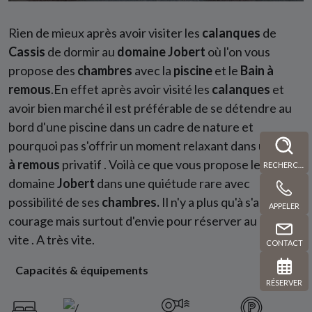
Rien de mieux après avoir visiter les
calanques
de
Cassis
de dormir au
domaine Jobert
où l'on vous
propose des
chambres
avec la
piscine
et le
Bain à
remous
.En effet après avoir visité les
calanques
et
avoir bien marché il est préférable de se détendre au
bord d'une piscine dans un cadre de nature et
pourquoi pas s'offrir un moment relaxant dans un
Bain
à remous
privatif . Voilà ce que vous propose le
RECHERCHE
domaine
Jobert
dans une quiétude rare avec
possibilité de ses
chambres.
Il n'y a plus qu'à s'armer de
APPELER
courage mais surtout d'envie pour réserver au plus
vite . A très vite.
CONTACT
Capacités & équipements
RÉSERVER