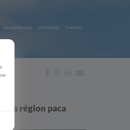
Les petits plus
Actualités
Contact
us
pour
ns la région paca