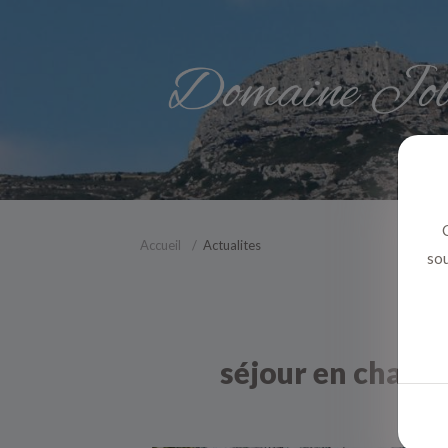
C
Accueil
Actualites
sou
séjour en chambr