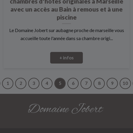
chambres d'hôtes originales à Marseille
avec un accès au Bain à remous et à une
piscine
Le Domaine Jobert sur aubagne proche de marseille vous
accueille toute l'année dans sa chambre origi...
+ infos
1
2
3
4
5
6
7
8
9
10