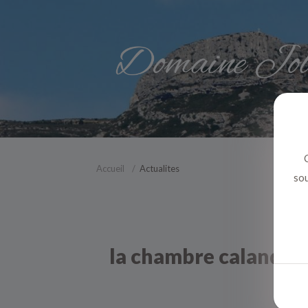
C
Accueil
Actualites
sou
la chambre calanque a