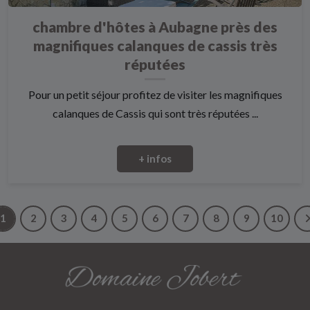
chambre d'hôtes à Aubagne près des
magnifiques calanques de cassis très
réputées
Pour un petit séjour profitez de visiter les magnifiques
calanques de Cassis qui sont très réputées ...
+ infos
1
2
3
4
5
6
7
8
9
10