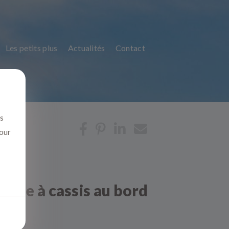
Les petits plus
Actualités
Contact
us
pour
scine à cassis au bord