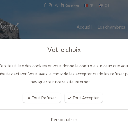
Réserver
|
FR
EN
Accueil
Les chambres
Votre choix
e site utilise des cookies et vous donne le contrôle sur ceux que vo
haitez activer. Vous avez le choix de les accepter ou de les refuser 
naviguer sur notre site internet.
Tout Refuser
Tout Accepter
vec Bain à remous privatif et pi
de l'eau
Personnaliser