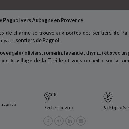
 de Pagnol vers Aubagne en Provence
es de charme
se trouve aux portes des
sentiers de P
 divers
sentiers de Pagnol.
rovençale
(
oliviers
,
romarin
,
lavande
, thym
...) et avec u
pied le
village de la Treille
et vous recueillir sur la t
us privé
Sèche-cheveux
Parking privé