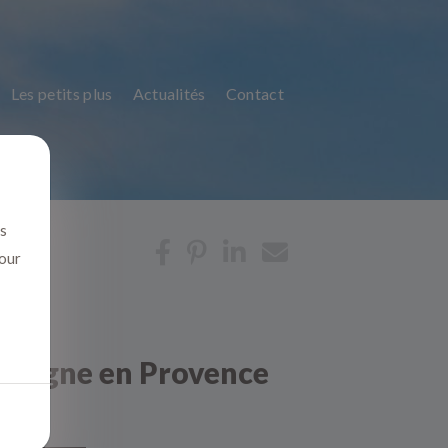
Les petits plus
Actualités
Contact
us
pour
 Aubagne en Provence