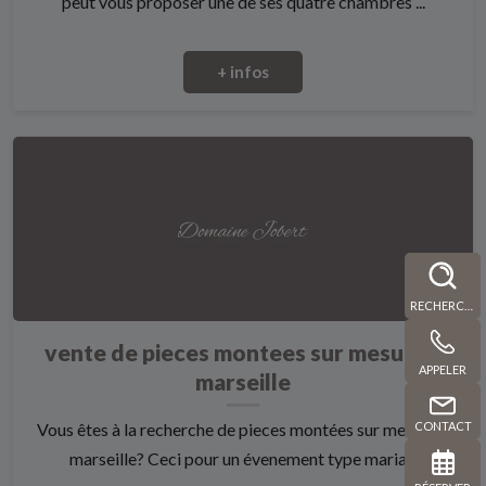
peut vous proposer une de ses quatre chambres ...
+ infos
RECHERCHE
vente de pieces montees sur mesure à
APPELER
marseille
CONTACT
Vous êtes à la recherche de pieces montées sur mesure à
marseille? Ceci pour un évenement type maria...