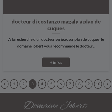
docteur di costanzo magaly à plan de
cuques
A la recherche d'un docteur serieux sur plan de cuques, le
domaine jobert vous recommande le docteur...
+ infos
1
2
3
4
5
6
7
8
9
10